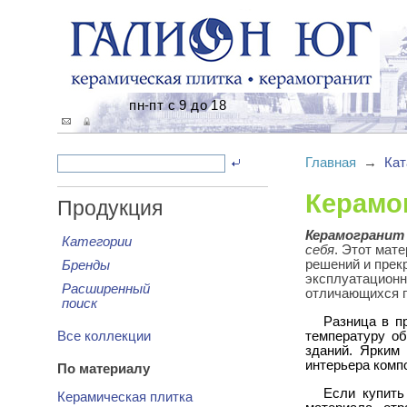
пн-пт с 9 до 18
Главная
→
Кат
Керамо
Продукция
Керамогранит 
Категории
себя
. Этот мат
решений и прек
Бренды
эксплуатационн
Расширенный
отличающихся 
поиск
Разница в п
Все коллекции
температуру об
зданий. Ярким
интерьера компо
По материалу
Если купить
Керамическая плитка