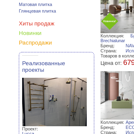
Матовая плитка
Глянцевая плитка
Хиты продаж
Новинки
Коллекция:
Б
Brechialunar
Распродажи
Бренд:
NAV
Страна:
Исп
Товаров в колле
67
Реализованные
Цена от:
проекты
Коллекция:
Аре
Бренд:
EC
Проект:
Страна:
Исп
Lucca