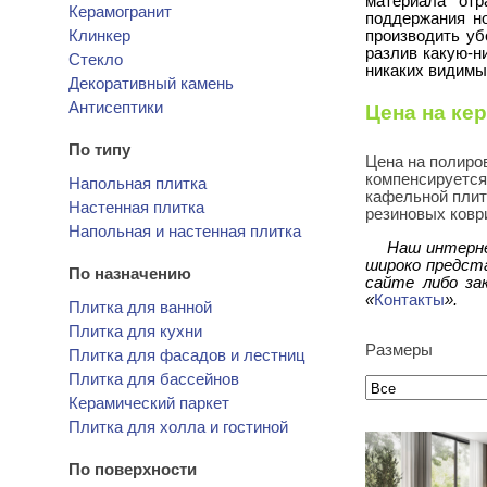
материала отр
Керамогранит
поддержания но
Клинкер
производить у
разлив какую-н
Стекло
никаких видимы
Декоративный камень
Антисептики
Цена на ке
По типу
Цена на полиро
компенсируется
Напольная плитка
кафельной плит
Настенная плитка
резиновых коври
Напольная и настенная плитка
Наш интерне
широко предста
По назначению
сайте либо за
«
Контакты
».
Плитка для ванной
Плитка для кухни
Размеры
Плитка для фасадов и лестниц
Плитка для бассейнов
Керамический паркет
Плитка для холла и гостиной
По поверхности